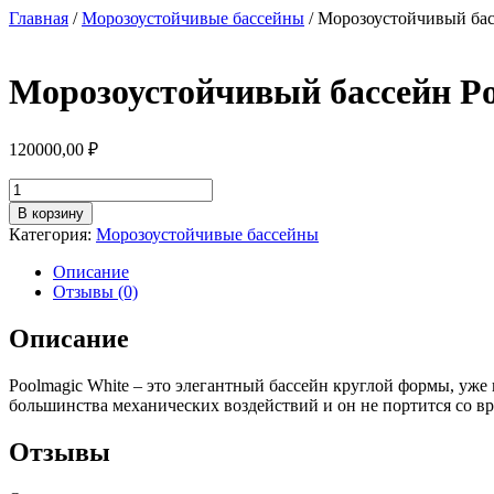
Перейти
Главная
/
Морозоустойчивые бассейны
/ Морозоустойчивый басс
к
содержимому
Морозоустойчивый бассейн Poo
120000,00
₽
Количество
товара
В корзину
Морозоустойчивый
Категория:
Морозоустойчивые бассейны
бассейн
PoolMagic
Описание
White
Отзывы (0)
круглый
3.6x1.3
Описание
м
комплект
Poolmagic White – это элегантный бассейн круглой формы, уж
Standart
большинства механических воздействий и он не портится со вр
Отзывы